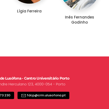
Lígia Ferreira
Inês Fernandes
Godinho
de Lusófona - Centro Universitário Porto
ndre Herculano 123, 4000-054 - Porto
73 230
fdcp@crm.ulusofona.pt