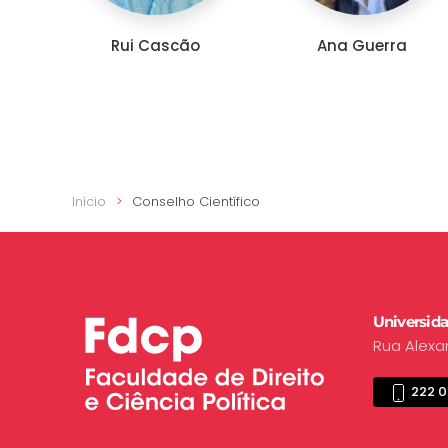
Rui Cascão
Ana Guerra
Início
Conselho Científico
Universida
Rua Alexa
222 0