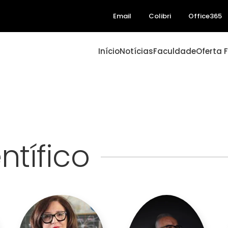
Email
Colibri
Office365
Início
Notícias
Faculdade
Oferta 
ntífico