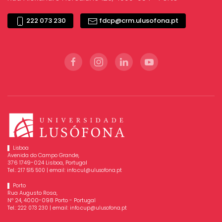
222 073 230
fdcp@crm.ulusofona.pt
Lisboa
Avenida do Campo Grande,
376 1749-024 Lisboa, Portugal
Tel.:
| email:
217 515 500
info.cul@ulusofona.pt
Porto
Rua Augusto Rosa,
Nº 24, 4000-098 Porto - Portugal
Tel.:
| email:
222 073 230
info.cup@ulusofona.pt