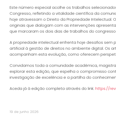
Este número especial acolhe os trabalhos selecionados
Congresso, refletindo a vitalidade científica da com
hoje atravessam o Direito da Propriedade Intelectual. 
originais que dialogam com as intervenções apresent
que marcaram os dois dias de trabalhos do congresso
A propriedade intelectual enfrenta hoje desafios sem
artificial à gestão de direitos no ambiente digital. Os
acompanham esta evolução, como oferecem perspetivas
Convidamos toda a comunidade académica, magistrad
explorar esta edição, que espelha o compromisso con
investigação de excelência e a partilha do conhecimen
Aceda já à edição completa através do link:
https://re
19 de junho 2026