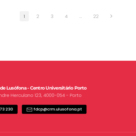
1
2
3
4
…
22
de Lusófona - Centro Universitário Porto
ndre Herculano 123, 4000-054 - Porto
73 230
fdcp@crm.ulusofona.pt