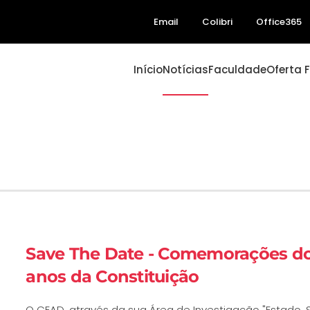
Email
Colibri
Office365
Início
Notícias
Faculdade
Oferta 
Save The Date - Comemorações dos
anos da Constituição
O CEAD, através da sua Área de Investigação "Estado,