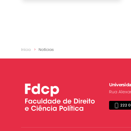
Início
Notícias
Universida
Rua Alexa
222 0