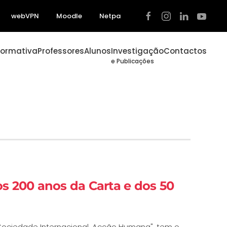
webVPN
Moodle
Netpa
Formativa
Professores
Alunos
Investigação
Contactos
e Publicações
 200 anos da Carta e dos 50
 Sociedade Internacional, Acção Humana", tem o