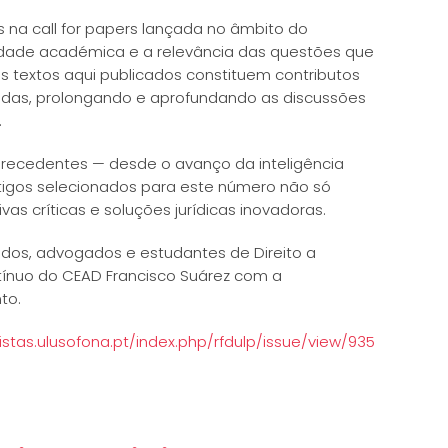
 na call for papers lançada no âmbito do
unidade académica e a relevância das questões que
Os textos aqui publicados constituem contributos
adas, prolongando e aprofundando as discussões
.
 precedentes — desde o avanço da inteligência
 artigos selecionados para este número não só
 críticas e soluções jurídicas inovadoras.
os, advogados e estudantes de Direito a
tínuo do CEAD Francisco Suárez com a
to.
vistas.ulusofona.pt/index.php/rfdulp/issue/view/935