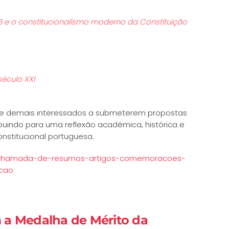
6 e o constitucionalismo moderno da Constituição
século XXI
s e demais interessados a submeterem propostas
uindo para uma reflexão académica, histórica e
onstitucional portuguesa.
ias/chamada-de-resumos-artigos-comemoracoes-
icao
 a Medalha de Mérito da