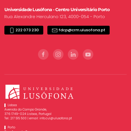
Universidade Lusófona - Centro Universitário Porto
Rua Alexandre Herculano 123, 4000-054 - Porto
222 073 230
fdcp@crm.ulusofona.pt
Lisboa
Avenida do Campo Grande,
376 1749-024 Lisboa, Portugal
Tel.:
| email:
217 515 500
info.cul@ulusofona.pt
Porto